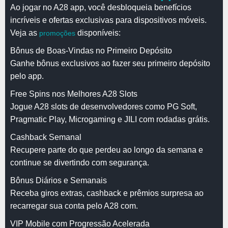
Ao jogar no A28 app, você desbloqueia benefícios
incríveis e ofertas exclusivas para dispositivos móveis.
Veja as
disponíveis:
promoções
Bônus de Boas-Vindas no Primeiro Depósito
Ganhe bônus exclusivos ao fazer seu primeiro depósito
pelo app.
Free Spins nos Melhores A28 Slots
Jogue A28 slots de desenvolvedores como PG Soft,
Pragmatic Play, Microgaming e JILI com rodadas grátis.
Cashback Semanal
Recupere parte do que perdeu ao longo da semana e
continue se divertindo com segurança.
Bônus Diários e Semanais
Receba giros extras, cashback e prêmios surpresa ao
recarregar sua conta pelo A28 com.
VIP Mobile com Progressão Acelerada