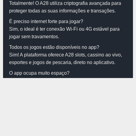
Totalmente! O A28 utiliza criptografia avançada para
proteger todas as suas informações e transações.
É preciso internet forte para jogar?
Sim, o ideal é ter conexão Wi-Fi ou 4G estável para
jogar sem travamentos.
Todos os jogos estão disponíveis no app?
Sim! A plataforma oferece A28 slots, cassino ao vivo,
esportes e jogos de pescaria, direto no aplicativo.
O app ocupa muito espaço?
Não! O A28 app é leve e otimizado, garantindo
excelente desempenho.
Como atualizar o A28 app?
Sempre que uma nova versão estiver disponível, você
receberá uma notificação no seu dispositivo.