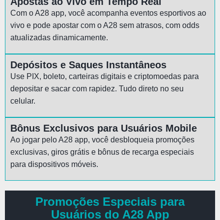
Apostas ao Vivo em Tempo Real
Com o A28 app, você acompanha eventos esportivos ao
vivo e pode apostar com o A28 sem atrasos, com odds
atualizadas dinamicamente.
Depósitos e Saques Instantâneos
Use PIX, boleto, carteiras digitais e criptomoedas para
depositar e sacar com rapidez. Tudo direto no seu
celular.
Bônus Exclusivos para Usuários Mobile
Ao jogar pelo A28 app, você desbloqueia promoções
exclusivas, giros grátis e bônus de recarga especiais
para dispositivos móveis.
Promoções Especiais para
Usuários do A28 App