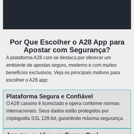
Por Que Escolher o A28 App para
Apostar com Segurança?
A plataforma A28 com se destaca por oferecer um
ambiente de apostas seguro, moderno e com muitos
benefícios exclusivos. Veja os principais motivos para
escolher o A28 app:
Plataforma Segura e Confiável
O A28 cassino é licenciado e opera conforme normas
internacionais. Seus dados estão protegidos por
criptografia SSL 128-bit, garantindo máxima segurança.